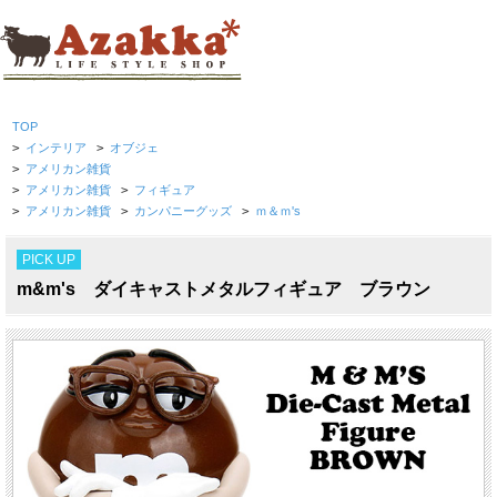
TOP
>
インテリア
>
オブジェ
>
アメリカン雑貨
>
アメリカン雑貨
>
フィギュア
>
アメリカン雑貨
>
カンパニーグッズ
>
ｍ＆ｍ's
PICK UP
m&m's ダイキャストメタルフィギュア ブラウン