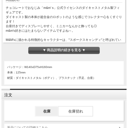
チョコレートでおなじみ「m&m’ s」公式ライセンスのダイキャストメタル製フィ
ギュアです。
ダイキャスト製の本体が超合金のロボットのような感じでコレクター心をくすぐり
ます！
台座付きでディスプレーしやすく、ミニカーなんかと飾っても◎
m&m's好きにはたまらないアイテムですよね～。
M&M'sに描かれる特徴的なキャラクターは、"スポークスキャンディ"と呼ばれてい
て、色ごとに異なったキャラクターが与えられており、
・ミルクチョコレートM&M'sのマスコットで皮肉屋のレッド。
▼ 商品説明の続きを見る ▼
・ピーナッツM&M'sの幸福かつ間抜けなマスコットのイエロー。
・ダークチョコレートM&M'sのマスコットの魅惑的なグリーン。
・クリスピーM&M'sのマスコットのややノイローゼ気味のオレンジ。
・事務的な女性の、チーフチョコレートオフィサーのブラウン。
パッケージ：W140xD75xH160mm
本体：125mm
この他にもまだ個性的なキャラクターがいるようで、そこがまた人気の秘密なんで
材質：ダイキャストメタル（ボディ）、プラスチック（手足、台座）
す！
お気に入りのコレクションになること間違いなしのオススメアイテムです！！
注文
在庫
在庫切れ
返品についての詳細はこちら