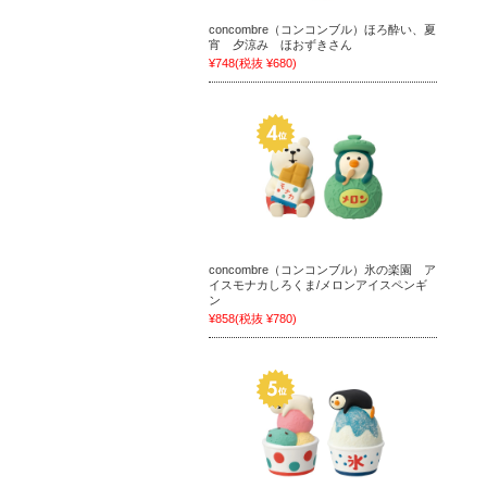
concombre（コンコンブル）ほろ酔い、夏
宵 夕涼み ほおずきさん
¥748
(税抜 ¥680)
concombre（コンコンブル）氷の楽園 ア
イスモナカしろくま/メロンアイスペンギ
ン
¥858
(税抜 ¥780)