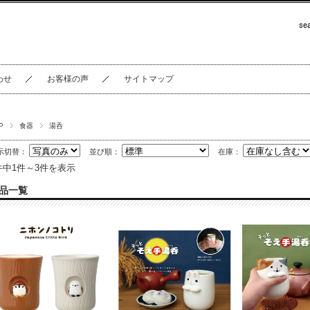
わせ
お客様の声
サイトマップ
P
食器
湯呑
示切替：
並び順：
在庫：
件中1件～3件を表示
品一覧