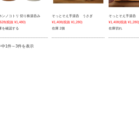
ホンノコトリ 切り株湯呑み
そっとそえ手湯呑 うさぎ
そっとそえ手湯呑
,628
(税抜 ¥1,480)
¥1,408
(税抜 ¥1,280)
¥1,408
(税抜 ¥1,280
庫を確認する
在庫 2個
在庫切れ
件中1件～3件を表示