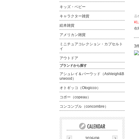
キッズ・ベビー
キャラクター雑貨
ニ
¥1
絵本雑貨
在
アメリカン雑貨
ミニチュアコレクション・カプセルト
3
イ
アウトドア
ブランドから探す
アシュレイ＆バーウッド（Ashleigh&B
urwood）
オトギッコ（Otogicco）
コポー（copeau）
コンコンブル（concombre）
2026/08