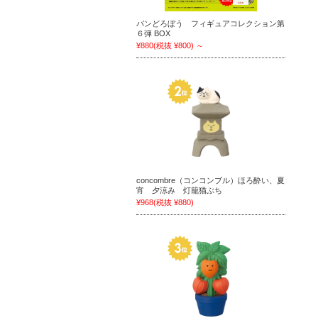
パンどろぼう フィギュアコレクション第
６弾 BOX
¥880
(税抜 ¥800)
～
concombre（コンコンブル）ほろ酔い、夏
宵 夕涼み 灯籠猫ぶち
¥968
(税抜 ¥880)