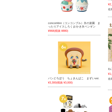
¥2
在
concombre（コンコンブル）氷の楽園 ま
ったりアイスしろくま/かき氷ペンギン
¥968
(税抜 ¥880)
ね
¥1
パンどろぼう ちょきんばこ まずいver.
在
¥3,300
(税抜 ¥3,000)