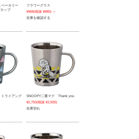
まねこベーカリー
フラワーグラス
グカップ
¥968
(税抜 ¥880)
～
)
在庫を確認する
グ トライアング
SNOOPY二重マグ Thank you
¥2,750
(税抜 ¥2,500)
)
在庫切れ