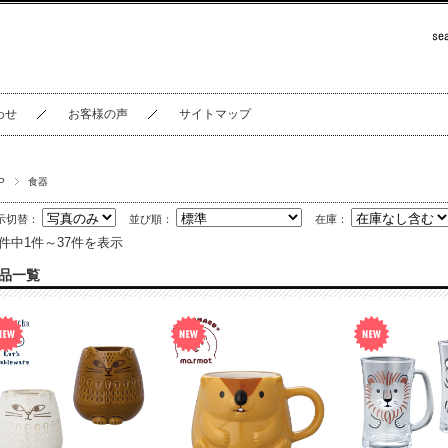
わせ
お客様の声
サイトマップ
P
食器
示切替：
並び順：
在庫：
7件中1件～37件を表示
品一覧