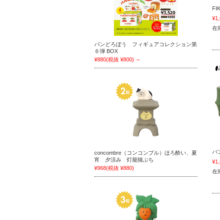
F
¥1
在
パンどろぼう フィギュアコレクション第
６弾 BOX
¥880
(税抜 ¥800)
～
パ
concombre（コンコンブル）ほろ酔い、夏
宵 夕涼み 灯籠猫ぶち
¥1
¥968
(税抜 ¥880)
在