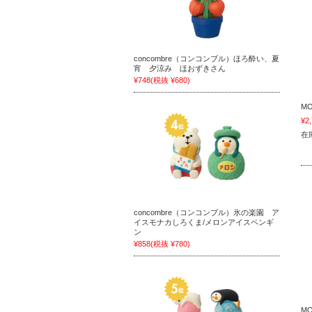
concombre（コンコンブル）ほろ酔い、夏
宵 夕涼み ほおずきさん
¥748
(税抜 ¥680)
M
¥2
在
concombre（コンコンブル）氷の楽園 ア
イスモナカしろくま/メロンアイスペンギ
ン
¥858
(税抜 ¥780)
M