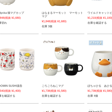
kalycka 猫マグカップ
はなまるマーモット マーモット
ワイルドキャット
マグ
,848
(税抜 ¥1,680)
¥1,210
(税抜 ¥1,100
¥1,848
(税抜 ¥1,680)
庫切れ
在庫を確認する
在庫 3個
OOMIN SUSHI湯呑
ごろごろねこマグ
ぽちゃひる あひ
,540
(税抜 ¥1,400)
¥1,738
(税抜 ¥1,580)
¥1,738
(税抜 ¥1,580
庫を確認する
在庫を確認する
在庫 4個