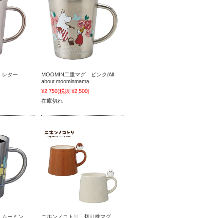
 レター
MOOMIN二重マグ ピンク/All
about moominmama
)
¥2,750
(税抜 ¥2,500)
在庫切れ
 ムーミン
ニホンノコトリ 切り株マグ