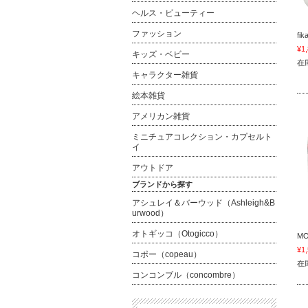
ヘルス・ビューティー
ファッション
fi
¥1
キッズ・ベビー
在
キャラクター雑貨
絵本雑貨
アメリカン雑貨
ミニチュアコレクション・カプセルト
イ
アウトドア
ブランドから探す
アシュレイ＆バーウッド（Ashleigh&B
urwood）
オトギッコ（Otogicco）
M
¥1
コポー（copeau）
在
コンコンブル（concombre）