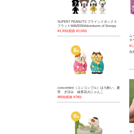
SUPER7 PEANUTS ブラインドボックス
フラットWAVE09/Adventures of Snoopy
¥3,300
(税抜 ¥3,000)
ム
タ
¥1
在
concombre（コンコンブル）ほろ酔い、夏
宵 夕涼み 線香花火にゃんこ
¥858
(税抜 ¥780)
そ