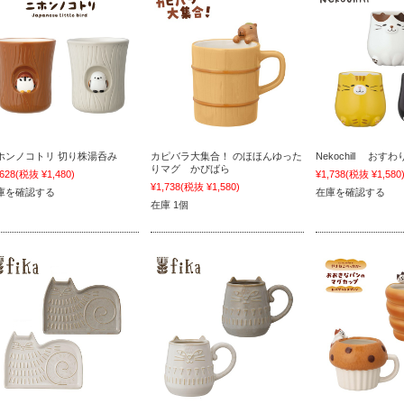
ホンノコトリ 切り株湯呑み
カピバラ大集合！ のほほんゆった
Nekochill おす
りマグ かぴばら
,628
(税抜 ¥1,480)
¥1,738
(税抜 ¥1,580
¥1,738
(税抜 ¥1,580)
庫を確認する
在庫を確認する
在庫 1個