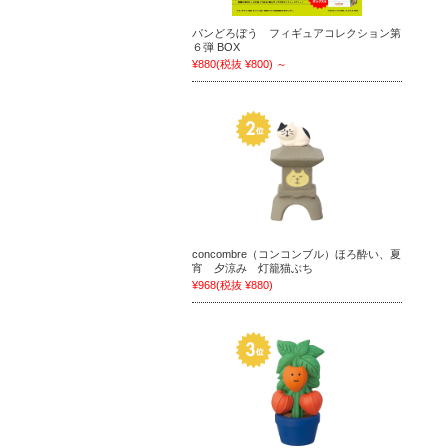
パンどろぼう フィギュアコレクション第
６弾 BOX
¥880
(税抜 ¥800)
～
concombre（コンコンブル）ほろ酔い、夏
宵 夕涼み 灯籠猫ぶち
¥968
(税抜 ¥880)