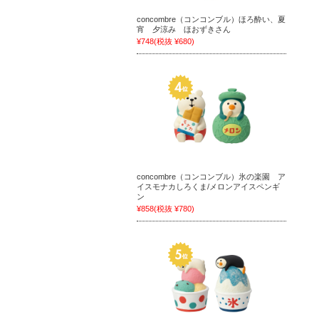
concombre（コンコンブル）ほろ酔い、夏
宵 夕涼み ほおずきさん
¥748
(税抜 ¥680)
concombre（コンコンブル）氷の楽園 ア
イスモナカしろくま/メロンアイスペンギ
ン
¥858
(税抜 ¥780)