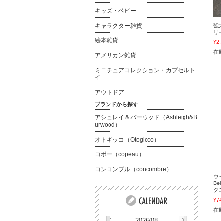
キッズ・ベビー
キャラクター雑貨
強力
リ
絵本雑貨
¥2
在
アメリカン雑貨
ミニチュアコレクション・カプセルト
イ
アウトドア
ブランドから探す
アシュレイ＆バーウッド（Ashleigh&B
urwood）
オトギッコ（Otogicco）
コポー（copeau）
コンコンブル（concombre）
ウ
Be
ク
¥7
在
2026/08