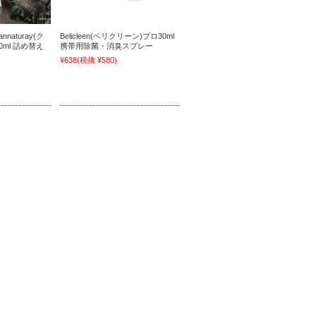
naturay(ク
Belicleen(ベリクリーン)プロ30ml
0ml 詰め替え
携帯用除菌・消臭スプレー
)
¥638
(税抜 ¥580)