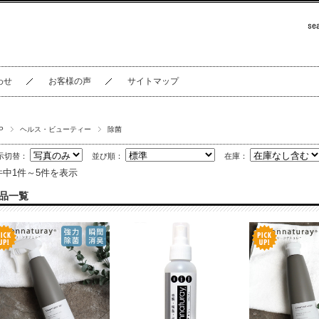
わせ
お客様の声
サイトマップ
P
ヘルス・ビューティー
除菌
示切替：
並び順：
在庫：
件中1件～5件を表示
品一覧