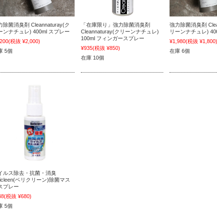
除菌消臭剤 Cleannaturay(ク
「在庫限り」強力除菌消臭剤
強力除菌消臭剤 Clean
ーンナチュレ) 400ml スプレー
Cleannaturay(クリーンナチュレ)
リーンナチュレ) 40
100ml フィンガースプレー
,200
(税抜 ¥2,000)
¥1,980
(税抜 ¥1,800
¥935
(税抜 ¥850)
庫 5個
在庫 6個
在庫 10個
イルス除去・抗菌・消臭
licleen(ベリクリーン)除菌マス
スプレー
48
(税抜 ¥680)
庫 5個