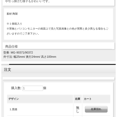
や引っ掛けた様子もかわいいです。
素材:陶製
※１個箱入り
※実物とパソコンモニターの画面上で見た写真画像との色が実際と多少異なる場合もご
ざいますのでご了承下さい。
商品仕様
型番: MG-90371/90372
外寸法: 幅25mm/ 奥行24mm/ 高さ100mm
注文
購入数:
個
デザイン
在庫
カート
無
在庫切れ
1.黒猫
し