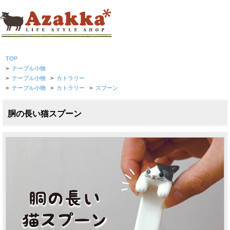
TOP
>
テーブル小物
>
テーブル小物
>
カトラリー
>
テーブル小物
>
カトラリー
>
スプーン
胴の長い猫スプーン