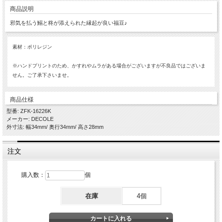
商品説明
邪気を払う鰯と柊が添えられた縁起が良い福豆♪
素材：ポリレジン
※ハンドプリントのため、かすれやムラがある場合がございますが不良品ではございま
せん。ご了承下さいませ。
商品仕様
型番: ZFK-16226K
メーカー: DECOLE
外寸法: 幅34mm/ 奥行34mm/ 高さ28mm
注文
購入数：
個
在庫
4個