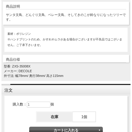
商品説明
サンタ文鳥、どんぐり文鳥、ベレー文鳥、そしてきのこが鈴なりになったツリーで
す。
素材：ポリレジン
※ハンドプリントのため、かすれやムラがある場合がございますが不良品ではございま
せん。ご了承下さいませ。
商品仕様
型番: ZXS-35008X
メーカー: DECOLE
外寸法: 幅78mm/ 奥行38mm/ 高さ115mm
注文
購入数：
個
在庫
1個