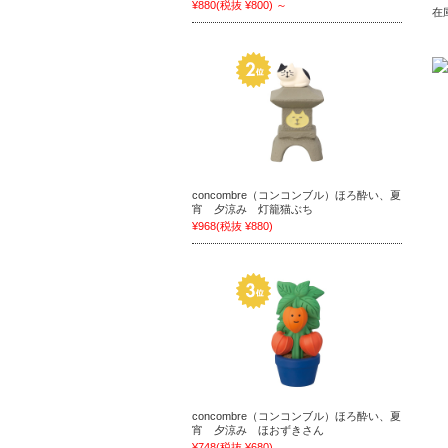
¥880
(税抜 ¥800)
～
在庫
concombre（コンコンブル）ほろ酔い、夏
宵 夕涼み 灯籠猫ぶち
¥968
(税抜 ¥880)
concombre（コンコンブル）ほろ酔い、夏
宵 夕涼み ほおずきさん
¥748
(税抜 ¥680)