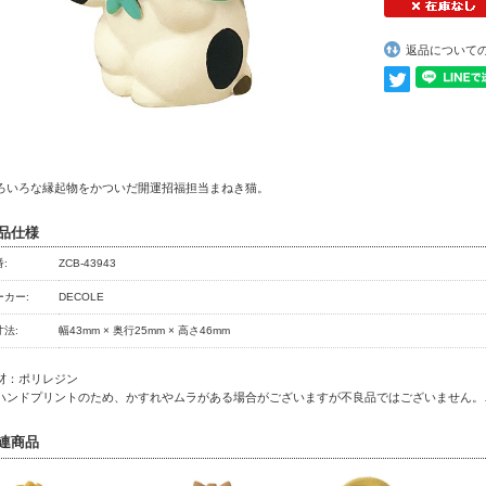
返品について
ろいろな縁起物をかついだ開運招福担当まねき猫。
品仕様
:
ZCB-43943
ーカー:
DECOLE
寸法:
幅43mm × 奥行25mm × 高さ46mm
材：ポリレジン
ハンドプリントのため、かすれやムラがある場合がございますが不良品ではございません。
連商品