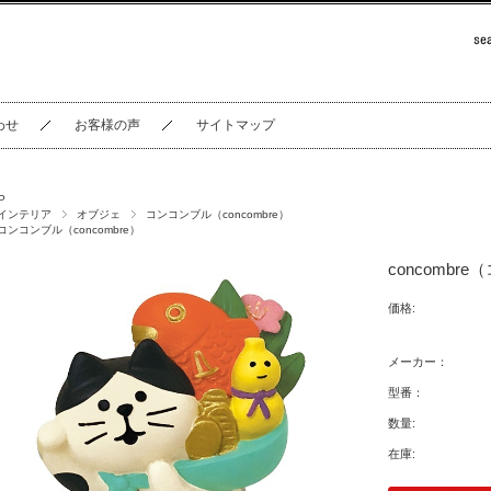
わせ
お客様の声
サイトマップ
P
インテリア
オブジェ
コンコンブル（concombre）
コンコンブル（concombre）
concomb
価格:
メーカー：
型番：
数量:
在庫: