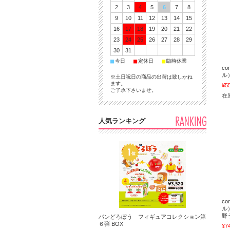
2
3
4
5
6
7
8
9
10
11
12
13
14
15
16
17
18
19
20
21
22
23
24
25
26
27
28
29
30
31
■
■
■
今日
定休日
臨時休業
c
ル
※土日祝日の商品の出荷は致しかね
ます。
¥5
ご了承下さいませ。
在庫
人気ランキング
c
ル
野
パンどろぼう フィギュアコレクション第
６弾 BOX
¥7