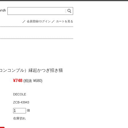
会員登録/ログイン
カートを見る
re（コンコンブル）縁起かつぎ招き猫
¥748
(税抜 ¥680)
DECOLE
ZCB-43943
個
在庫切れ