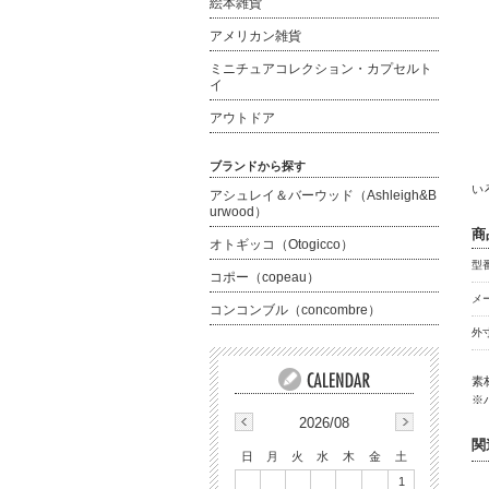
絵本雑貨
アメリカン雑貨
ミニチュアコレクション・カプセルト
イ
アウトドア
ブランドから探す
い
アシュレイ＆バーウッド（Ashleigh&B
urwood）
商
オトギッコ（Otogicco）
型番
コポー（copeau）
メ
コンコンブル（concombre）
外
素
※
2026/08
関
日
月
火
水
木
金
土
1