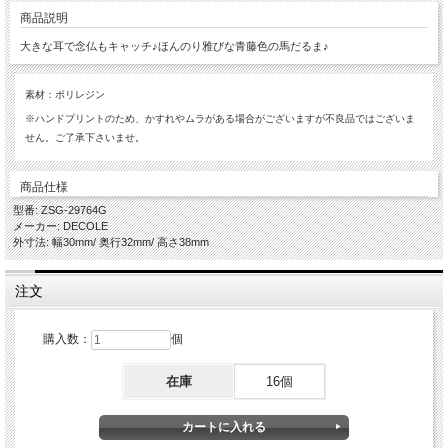
商品説明
大きな耳で念仏もキャッチ♪ほんのり雅びな青藤色の馬だるま♪
素材：ポリレジン
※ハンドプリントのため、かすれやムラがある場合がございますが不良品ではございま
せん。ご了承下さいませ。
商品仕様
型番: ZSG-29764G
メーカー: DECOLE
外寸法: 幅30mm/ 奥行32mm/ 高さ38mm
注文
購入数：
個
在庫
16個