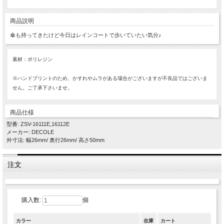
商品説明
傘も持ってきたけど今日はレインコートで歩いていたい気分♪
素材：ポリレジン
※ハンドプリントのため、かすれやムラがある場合がございますが不良品ではございま
せん。ご了承下さいませ。
商品仕様
型番: ZSV-16111E,16112E
メーカー: DECOLE
外寸法: 幅26mm/ 奥行26mm/ 高さ50mm
注文
購入数:
個
カラー
在庫
カート