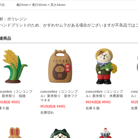
寸法:
幅25mm × 奥行30mm × 高さ44mm
材：ポリレジン
ハンドプリントのため、かすれやムラがある場合がございますが不良品では
連商品
oncombre（コンコンブ
concombre（コンコンブ
concombre（コンコンブ
co
）新米祭り 稲穂
ル）新米祭り 新米フク
ル）新米祭り 米農家猫
ル）
マネキ
50
(税抜 ¥500)
¥924
(税抜 ¥840)
¥52
¥528
(税抜 ¥480)
 5 個
在庫 6 個
在庫 
在庫切れ