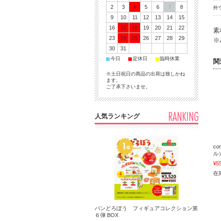
2
3
4
5
6
7
8
外
9
10
11
12
13
14
15
16
17
18
19
20
21
22
素
23
24
25
26
27
28
29
※
30
31
■
■
■
今日
定休日
臨時休業
関
※土日祝日の商品の出荷は致しかね
ます。
ご了承下さいませ。
人気ランキング
c
ル
¥5
在庫
パンどろぼう フィギュアコレクション第
６弾 BOX