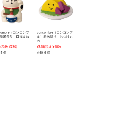
ncombre（コンコンブ
concombre（コンコンブ
新米祭り 口福まね
ル）新米祭り おつけも
の
8
(税抜 ¥780)
¥528
(税抜 ¥480)
5 個
在庫 6 個