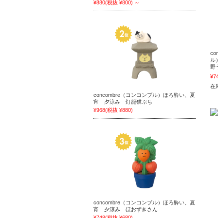
¥880
(税抜 ¥800)
～
c
ル
野
¥7
在庫
concombre（コンコンブル）ほろ酔い、夏
宵 夕涼み 灯籠猫ぶち
¥968
(税抜 ¥880)
concombre（コンコンブル）ほろ酔い、夏
宵 夕涼み ほおずきさん
¥748
(税抜 ¥680)