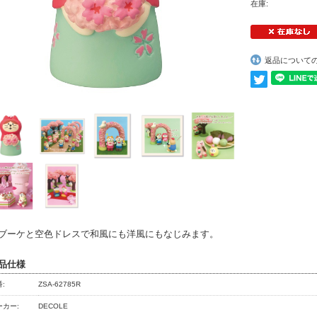
在庫:
返品について
ブーケと空色ドレスで和風にも洋風にもなじみます。
品仕様
:
ZSA-62785R
ーカー:
DECOLE