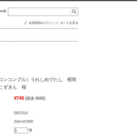
会員登録/ログイン
カートを見る
re（コンコンブル）うれしめでたし 桜咲
こずきん 桜
¥748
(税抜 ¥680)
DECOLE
ZSA-62785R
個