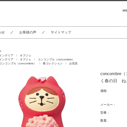
わせ
お客様の声
サイトマップ
P
インテリア
オブジェ
インテリア
オブジェ
コンコンブル（concombre）
コンコンブル（concombre）
春コレクション
お花見
concomb
く春の日 ね
価格:
メーカー：
型番：
数量: