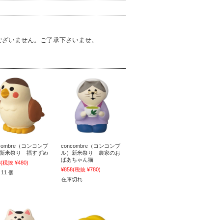
ございません。ご了承下さいませ。
ncombre（コンコンブ
concombre（コンコンブ
新米祭り 福すずめ
ル）新米祭り 農家のお
ばあちゃん猫
8
(税抜 ¥480)
¥858
(税抜 ¥780)
11 個
在庫切れ