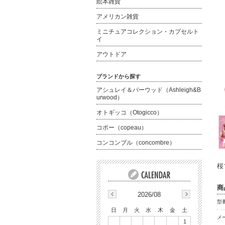
絵本雑貨
アメリカン雑貨
ミニチュアコレクション・カプセルト
イ
アウトドア
ブランドから探す
アシュレイ＆バーウッド（Ashleigh&B
urwood）
オトギッコ（Otogicco）
コポー（copeau）
コンコンブル（concombre）
桜
商
2026/08
型番
日
月
火
水
木
金
土
メ
1