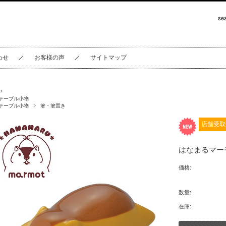
わせ
お客様の声
サイトマップ
P
テーブル小物
テーブル小物
箸・箸置き
店舗受取
はなまるマー
価格:
数量:
在庫: