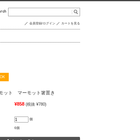
会員登録/ログイン
カートを見る
OK
モット マーモット箸置き
¥858
(税抜 ¥780)
個
6個