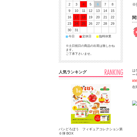
※
2
3
4
5
6
7
8
9
10
11
12
13
14
15
16
17
18
19
20
21
22
関
23
24
25
26
27
28
29
30
31
■
■
■
今日
定休日
臨時休業
※土日祝日の商品の出荷は致しかね
ます。
ご了承下さいませ。
は
人気ランキング
ー
¥9
在庫
パンどろぼう フィギュアコレクション第
６弾 BOX