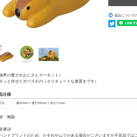
返品について
物界の愛されおじさんマーモット♪
タッと伏せたポーズがのっそりキュートな箸置きです♪
品仕様
寸法:
幅30mm × 奥行56mm × 高さ17mm
材：陶製
意事項
ハンドプリントのため、かすれやムラがある場合がございますが不良品では