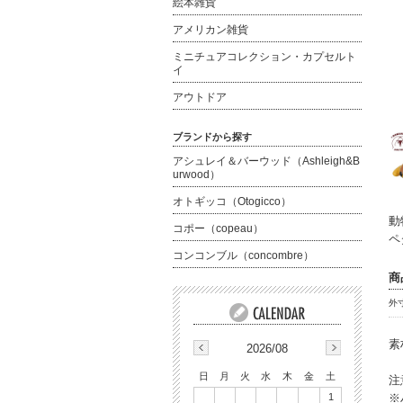
絵本雑貨
アメリカン雑貨
ミニチュアコレクション・カプセルト
イ
アウトドア
ブランドから探す
アシュレイ＆バーウッド（Ashleigh&B
urwood）
オトギッコ（Otogicco）
動
コポー（copeau）
ペ
コンコンブル（concombre）
商
外
素
2026/08
日
月
火
水
木
金
土
注
1
※