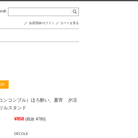
会員登録/ログイン
カートを見る
OK
re（コンコンブル）ほろ酔い、夏宵 夕涼
リルスタンド
¥858
(税抜 ¥780)
DECOLE