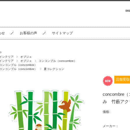
わせ
お客様の声
サイトマップ
P
インテリア
オブジェ
インテリア
オブジェ
コンコンブル（concombre）
コンコンブル（concombre）
コンコンブル（concombre）
夏コレクション
店舗受取
concomb
み 竹藪アク
価格:
メーカー：