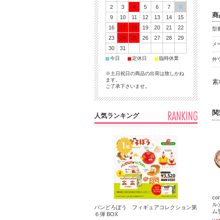
2
3
4
5
6
7
8
商
9
10
11
12
13
14
15
16
17
18
19
20
21
22
型番
23
24
25
26
27
28
29
メ
30
31
■
■
■
今日
定休日
臨時休業
外
※土日祝日の商品の出荷は致しかね
ます。
素
ご了承下さいませ。
関
人気ランキング
c
ル
パンどろぼう フィギュアコレクション第
ム
６弾 BOX