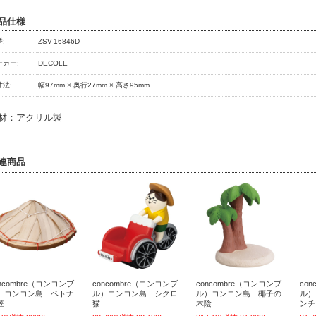
品仕様
:
ZSV-16846D
ーカー:
DECOLE
寸法:
幅97mm × 奥行27mm × 高さ95mm
材：アクリル製
連商品
oncombre（コンコンブ
concombre（コンコンブ
concombre（コンコンブ
co
）コンコン島 ベトナ
ル）コンコン島 シクロ
ル）コンコン島 椰子の
ル）
笠
猫
木陰
ンチ