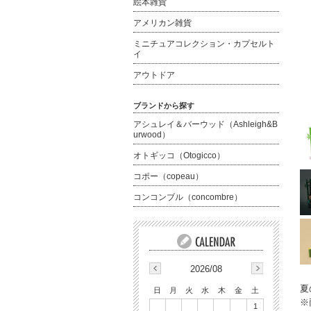
絵本雑貨
アメリカン雑貨
ミニチュアコレクション・カプセルト
イ
アウトドア
ブランドから探す
アシュレイ＆バーウッド（Ashleigh&B
urwood）
オトギッコ（Otogicco）
コポー（copeau）
コンコンブル（concombre）
2026/08
夏
日
月
火
水
木
金
土
※
1