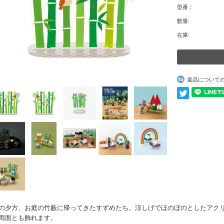
型番：
数量:
在庫:
返品について
の夕方、お庭の竹藪に帰ってきたすずめたち。涼しげでほのぼのとしたアクリ
両面とも飾れます。