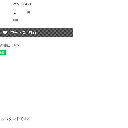
ZSV-16846D
個
6個
の詳細はこちら
ルスタンドです♪