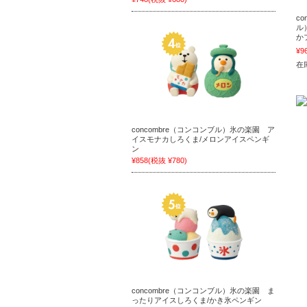
c
ル
か
¥9
在庫
concombre（コンコンブル）氷の楽園 ア
イスモナカしろくま/メロンアイスペンギ
ン
¥858
(税抜 ¥780)
concombre（コンコンブル）氷の楽園 ま
ったりアイスしろくま/かき氷ペンギン