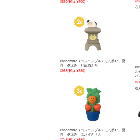
¥4
¥880
(税抜 ¥800)
～
在庫
concombre（コンコンブル）ほろ酔い、夏
宵 夕涼み 灯籠猫ぶち
c
¥968
(税抜 ¥880)
ル
パ
¥7
在庫
concombre（コンコンブル）ほろ酔い、夏
宵 夕涼み ほおずきさん
¥748
(税抜 ¥680)