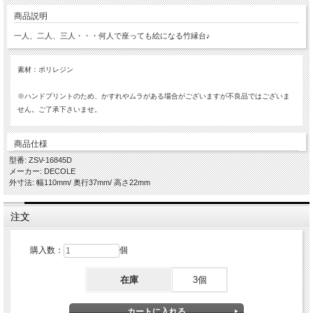
商品説明
一人、二人、三人・・・何人で座っても絵になる竹縁台♪
素材：ポリレジン
※ハンドプリントのため、かすれやムラがある場合がございますが不良品ではございま
せん。ご了承下さいませ。
商品仕様
型番: ZSV-16845D
メーカー: DECOLE
外寸法: 幅110mm/ 奥行37mm/ 高さ22mm
注文
購入数：
個
在庫
3個